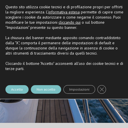
Questo sito utilizza cookie tecnici e di profilazione propri per offrirti
Partner
Riva
e
Nautica Casarola
la migliore esperienza. L’
informativa estesa
permette di capire come
scegliere i cookie da autorizzare o come negarne il consenso. Puoi
modificare le tue impostazioni
cliccando qui
o sul bottone
"Impostazioni" presente su questo banner.
La chiusura del banner mediante apposito comando contraddistinto
dalla "X", comporta il permanere delle impostazioni di default e
dunque la continuazione della navigazione in assenza di cookie o
altri strumenti di tracciamento diversi da quelli tecnici.
Cliccando il bottone "Accetto" acconsenti all'uso dei cookie tecnici e di
terze parti.
Close GDPR Co
Accetto
Non accetto
Impostazioni