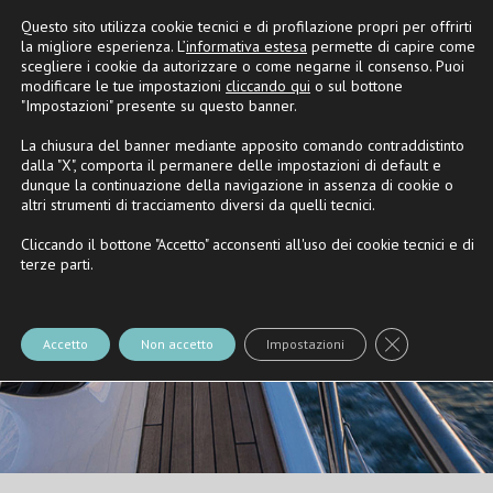
Questo sito utilizza cookie tecnici e di profilazione propri per offrirti
Partner
Riva
e
Nautica Casarola
la migliore esperienza. L’
informativa estesa
permette di capire come
scegliere i cookie da autorizzare o come negarne il consenso. Puoi
modificare le tue impostazioni
cliccando qui
o sul bottone
"Impostazioni" presente su questo banner.
La chiusura del banner mediante apposito comando contraddistinto
dalla "X", comporta il permanere delle impostazioni di default e
dunque la continuazione della navigazione in assenza di cookie o
altri strumenti di tracciamento diversi da quelli tecnici.
Cliccando il bottone "Accetto" acconsenti all'uso dei cookie tecnici e di
terze parti.
Close GDPR Co
Accetto
Non accetto
Impostazioni