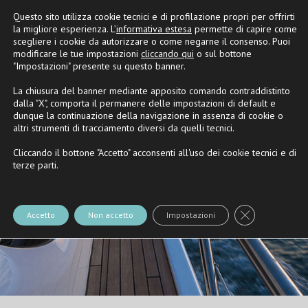
Questo sito utilizza cookie tecnici e di profilazione propri per offrirti
Partner
Riva
e
Nautica Casarola
la migliore esperienza. L’
informativa estesa
permette di capire come
scegliere i cookie da autorizzare o come negarne il consenso. Puoi
modificare le tue impostazioni
cliccando qui
o sul bottone
"Impostazioni" presente su questo banner.
La chiusura del banner mediante apposito comando contraddistinto
dalla "X", comporta il permanere delle impostazioni di default e
dunque la continuazione della navigazione in assenza di cookie o
altri strumenti di tracciamento diversi da quelli tecnici.
Cliccando il bottone "Accetto" acconsenti all'uso dei cookie tecnici e di
terze parti.
Close GDPR Co
Accetto
Non accetto
Impostazioni