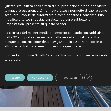
Questo sito utilizza cookie tecnici e di profilazione propri per offrirti
Partner
Riva
e
Nautica Casarola
la migliore esperienza. L’
informativa estesa
permette di capire come
scegliere i cookie da autorizzare o come negarne il consenso. Puoi
modificare le tue impostazioni
cliccando qui
o sul bottone
"Impostazioni" presente su questo banner.
La chiusura del banner mediante apposito comando contraddistinto
dalla "X", comporta il permanere delle impostazioni di default e
dunque la continuazione della navigazione in assenza di cookie o
altri strumenti di tracciamento diversi da quelli tecnici.
Cliccando il bottone "Accetto" acconsenti all'uso dei cookie tecnici e di
terze parti.
Close GDPR Co
Accetto
Non accetto
Impostazioni