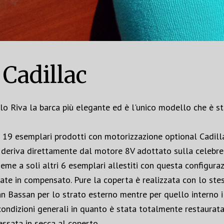
 Cadillac
rlo Riva la barca più elegante ed è l'unico modello che è s
i 19 esemplari prodotti con motorizzazione optional Cadill
V deriva direttamente dal motore 8V adottato sulla celebre
eme a soli altri 6 esemplari allestiti con questa configuraz
ate in compensato. Pure la coperta è realizzata con lo ste
Gran Bassan per lo strato esterno mentre per quello interno 
condizioni generali in quanto è stata totalmente restaurat
ssata in secca al coperto.