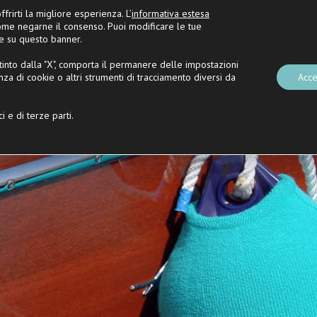
frirti la migliore esperienza. L’
informativa estesa
va
e
Nautica Casarola
BLOG
ome negarne il consenso. Puoi modificare le tue
e su questo banner.
nto dalla "X", comporta il permanere delle impostazioni
za di cookie o altri strumenti di tracciamento diversi da
E
BARCHE NUOVE
CHAR
Acce
i e di terze parti.