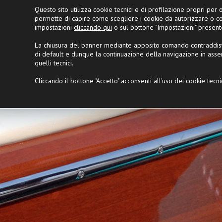
Questo sito utilizza cookie tecnici e di profilazione propri per of
Chi è Lycam
|
Partner
Ri
permette di capire come scegliere i cookie da autorizzare o c
impostazioni
cliccando qui
o sul bottone "Impostazioni" present
La chiusura del banner mediante apposito comando contraddisti
di default e dunque la continuazione della navigazione in assen
BARCHE VINTAGE
BARCHE MODERN
quelli tecnici.
Cliccando il bottone "Accetto" acconsenti all'uso dei cookie tecnic