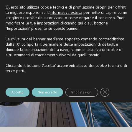
Questo sito utilizza cookie tecnici e di profilazione propri per offrirti
Partner
Riva
e
Nautica Casarola
la migliore esperienza. L’
informativa estesa
permette di capire come
scegliere i cookie da autorizzare o come negarne il consenso. Puoi
modificare le tue impostazioni
cliccando qui
o sul bottone
"Impostazioni" presente su questo banner.
La chiusura del banner mediante apposito comando contraddistinto
dalla "X", comporta il permanere delle impostazioni di default e
dunque la continuazione della navigazione in assenza di cookie o
altri strumenti di tracciamento diversi da quelli tecnici.
Cliccando il bottone "Accetto" acconsenti all'uso dei cookie tecnici e di
terze parti.
Close GDPR Co
Accetto
Non accetto
Impostazioni