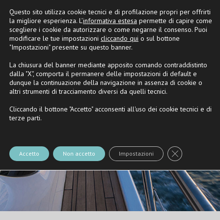
Questo sito utilizza cookie tecnici e di profilazione propri per offrirti
Partner
Riva
e
Nautica Casarola
la migliore esperienza. L’
informativa estesa
permette di capire come
scegliere i cookie da autorizzare o come negarne il consenso. Puoi
modificare le tue impostazioni
cliccando qui
o sul bottone
"Impostazioni" presente su questo banner.
La chiusura del banner mediante apposito comando contraddistinto
dalla "X", comporta il permanere delle impostazioni di default e
dunque la continuazione della navigazione in assenza di cookie o
altri strumenti di tracciamento diversi da quelli tecnici.
Cliccando il bottone "Accetto" acconsenti all'uso dei cookie tecnici e di
terze parti.
Close GDPR Co
Accetto
Non accetto
Impostazioni